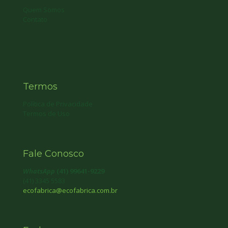
Quem Somos
Contato
Termos
Política de Privacidade
Termos de Uso
Fale Conosco
WhatsApp
(41) 99641-9229
(41) 3345 5583
ecofabrica@ecofabrica.com.br