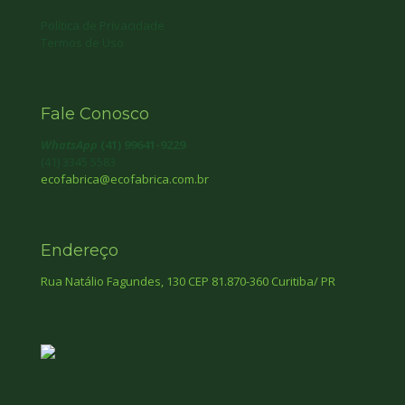
Política de Privacidade
Termos de Uso
Fale Conosco
WhatsApp
(41) 99641-9229
(41) 3345 5583
ecofabrica@ecofabrica.com.br
Endereço
Rua Natálio Fagundes, 130 CEP 81.870-360 Curitiba/ PR