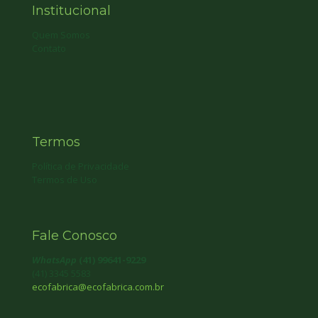
Institucional
Quem Somos
Contato
Termos
Política de Privacidade
Termos de Uso
Fale Conosco
WhatsApp
(41) 99641-9229
(41) 3345 5583
ecofabrica@ecofabrica.com.br