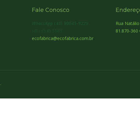
Fale Conosco
Endereç
WhatsApp
(41) 99641-9229
Rua Natáli
(41) 3345 5583
81.870-360 
ecofabrica@ecofabrica.com.br
.