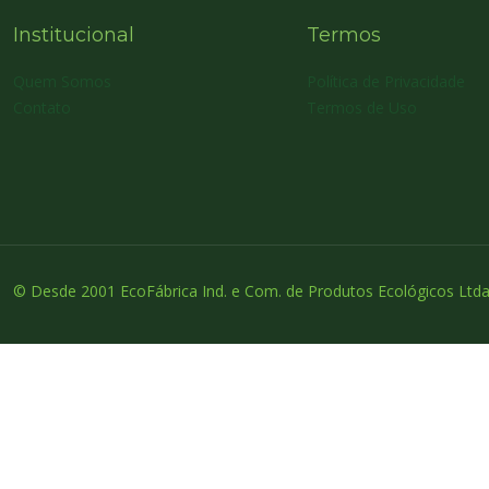
Institucional
Termos
Quem Somos
Política de Privacidade
Contato
Termos de Uso
© Desde 2001 EcoFábrica Ind. e Com. de Produtos Ecológicos Ltda