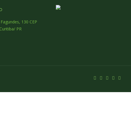
o
o Fagundes, 130 CEP
Curitiba/ PR