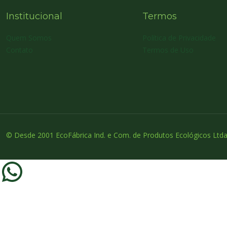
Institucional
Termos
Quem Somos
Política de Privacidade
Contato
Termos de Uso
© Desde 2001 EcoFábrica Ind. e Com. de Produtos Ecológicos Ltda