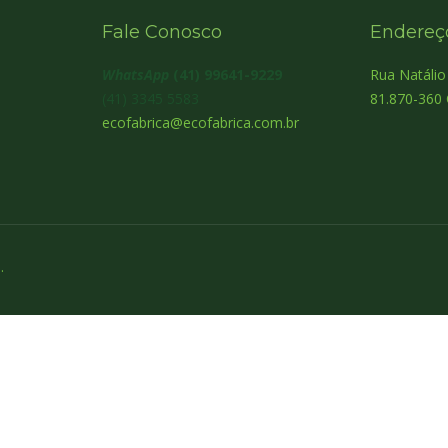
Fale Conosco
Endereç
WhatsApp
(41) 99641-9229
Rua Natáli
(41) 3345 5583
81.870-360 
ecofabrica@ecofabrica.com.br
.