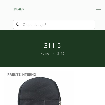
311.5
Home
311.5