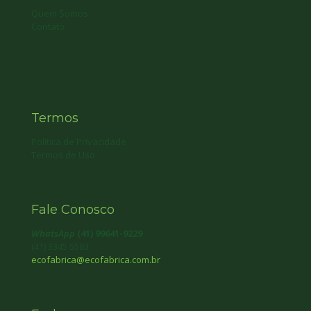
Quem Somos
Contato
Termos
Política de Privacidade
Termos de Uso
Fale Conosco
WhatsApp
(41) 99641-9229
(41) 3345 5583
ecofabrica@ecofabrica.com.br