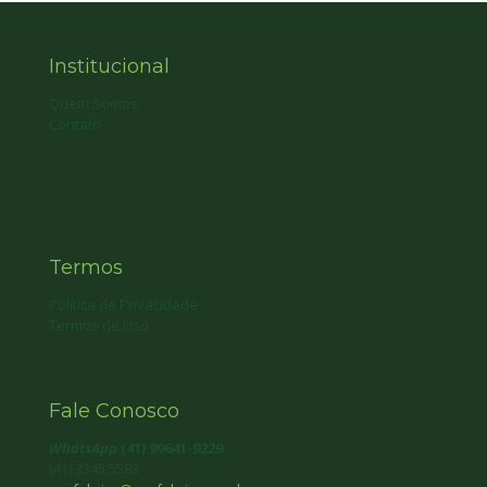
Institucional
Quem Somos
Contato
Termos
Política de Privacidade
Termos de Uso
Fale Conosco
WhatsApp
(41) 99641-9229
(41) 3345 5583