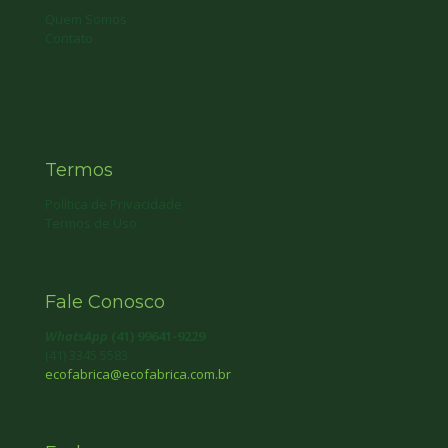
Quem Somos
Contato
Termos
Política de Privacidade
Termos de Uso
Fale Conosco
WhatsApp
(41) 99641-9229
(41) 3345 5583
ecofabrica@ecofabrica.com.br