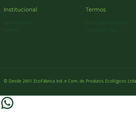
Institucional
Termos
Quem Somos
Política de Privacidade
Contato
Termos de Uso
© Desde 2001 EcoFábrica Ind. e Com. de Produtos Ecológicos Ltda