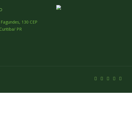
o
o Fagundes, 130 CEP
Curitiba/ PR