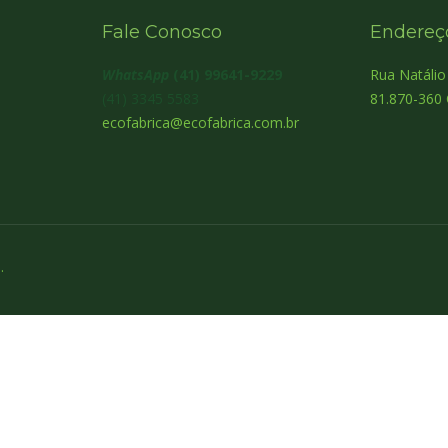
Fale Conosco
Endereç
WhatsApp
(41) 99641-9229
Rua Natáli
(41) 3345 5583
81.870-360 
ecofabrica@ecofabrica.com.br
.