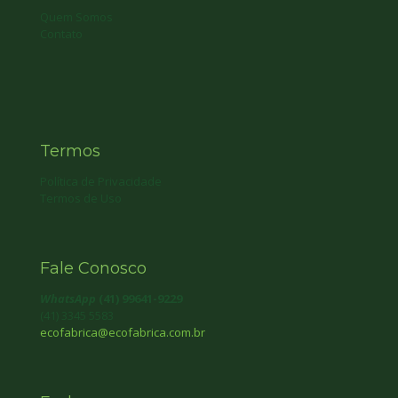
Quem Somos
Contato
Termos
Política de Privacidade
Termos de Uso
Fale Conosco
WhatsApp
(41) 99641-9229
(41) 3345 5583
ecofabrica@ecofabrica.com.br