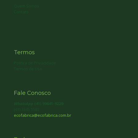
Quem Somos
Contato
Termos
Política de Privacidade
Termos de Uso
Fale Conosco
WhatsApp
(41) 99641-9229
(41) 3345 5583
ecofabrica@ecofabrica.com.br