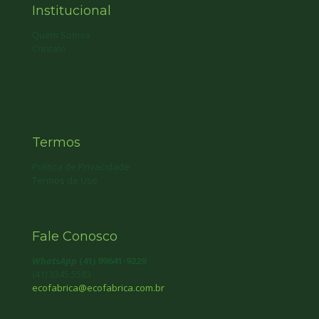
Institucional
Quem Somos
Contato
Termos
Política de Privacidade
Termos de Uso
Fale Conosco
WhatsApp
(41) 99641-9229
(41) 3345 5583
ecofabrica@ecofabrica.com.br