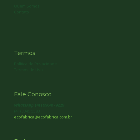
Quem Somos
Contato
Termos
Política de Privacidade
Termos de Uso
Fale Conosco
WhatsApp
(41) 99641-9229
(41) 3345 5583
ecofabrica@ecofabrica.com.br