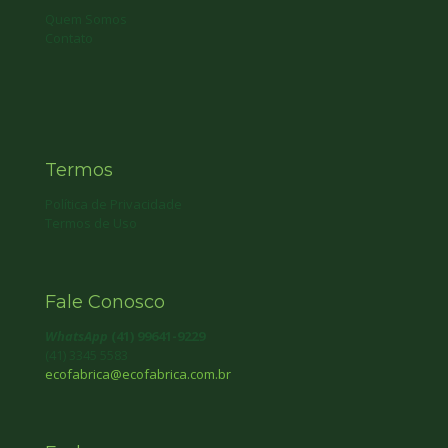
Quem Somos
Contato
Termos
Política de Privacidade
Termos de Uso
Fale Conosco
WhatsApp
(41) 99641-9229
(41) 3345 5583
ecofabrica@ecofabrica.com.br