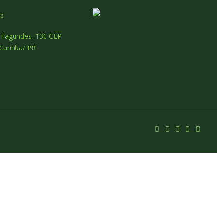
o
o Fagundes, 130 CEP
Curitiba/ PR