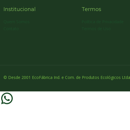
Institucional
Termos
Quem Somos
Política de Privacidade
Contato
Termos de Uso
© Desde 2001 EcoFábrica Ind. e Com. de Produtos Ecológicos Ltda