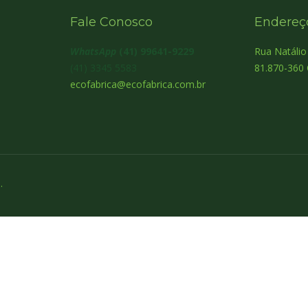
Fale Conosco
Endereç
WhatsApp
(41) 99641-9229
Rua Natáli
(41) 3345 5583
81.870-360 
ecofabrica@ecofabrica.com.br
.