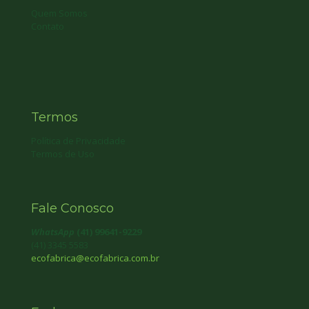
Quem Somos
Contato
Termos
Política de Privacidade
Termos de Uso
Fale Conosco
WhatsApp
(41) 99641-9229
(41) 3345 5583
ecofabrica@ecofabrica.com.br