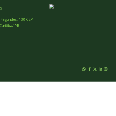
o
o Fagundes, 130 CEP
Curitiba/ PR