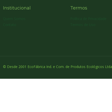
Institucional
Termos
Quem Somos
Política de Privacidade
Contato
Termos de Uso
© Desde 2001 EcoFábrica Ind. e Com. de Produtos Ecológicos Ltda