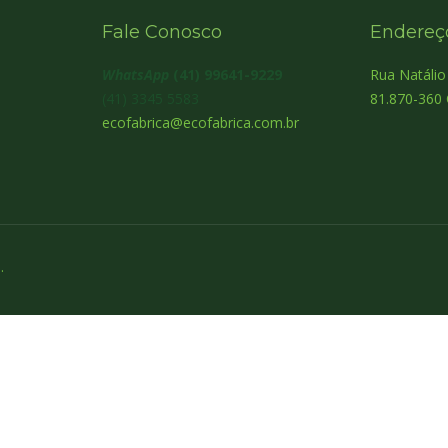
Fale Conosco
Endereç
WhatsApp
(41) 99641-9229
Rua Natáli
(41) 3345 5583
81.870-360 
ecofabrica@ecofabrica.com.br
.