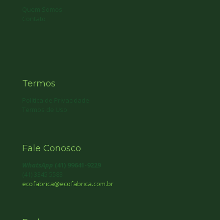
Quem Somos
Contato
Termos
Política de Privacidade
Termos de Uso
Fale Conosco
WhatsApp
(41) 99641-9229
(41) 3345 5583
ecofabrica@ecofabrica.com.br