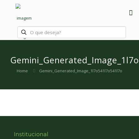
Gemini_Generated_Image_1l7o
Home
Gemini_Generated_Image_1l7o541l7o541l7o
Institucional