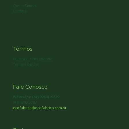
Quem Somos
Contato
Termos
Política de Privacidade
Termos de Uso
Fale Conosco
WhatsApp
(41) 99641-9229
(41) 3345 5583
ecofabrica@ecofabrica.com.br