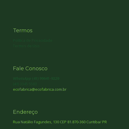
Termos
Política de Privacidade
Termos de Uso
Fale Conosco
WhatsApp
(41) 99641-9229
(41) 3345 5583
ecofabrica@ecofabrica.com.br
Endereço
Rua Natálio Fagundes, 130 CEP 81.870-360 Curitiba/ PR