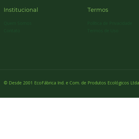
Institucional
Termos
Quem Somos
Política de Privacidade
Contato
Termos de Uso
© Desde 2001 EcoFábrica Ind. e Com. de Produtos Ecológicos Ltda