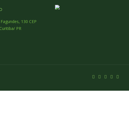
o
o Fagundes, 130 CEP
Curitiba/ PR