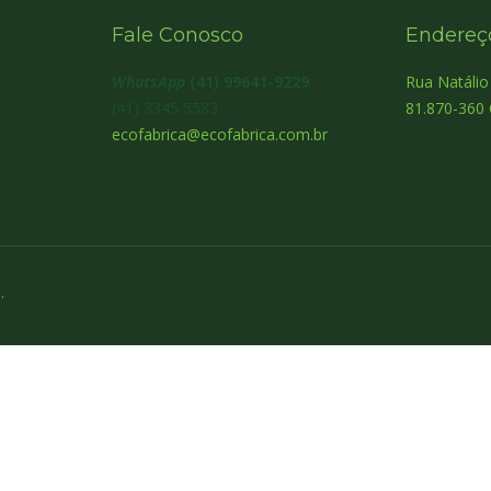
Fale Conosco
Endereç
WhatsApp
(41) 99641-9229
Rua Natáli
(41) 3345 5583
81.870-360 
ecofabrica@ecofabrica.com.br
.