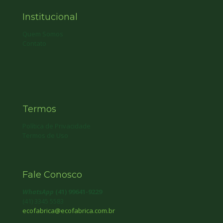
Institucional
Quem Somos
Contato
Termos
Política de Privacidade
Termos de Uso
Fale Conosco
WhatsApp
(41) 99641-9229
(41) 3345 5583
ecofabrica@ecofabrica.com.br