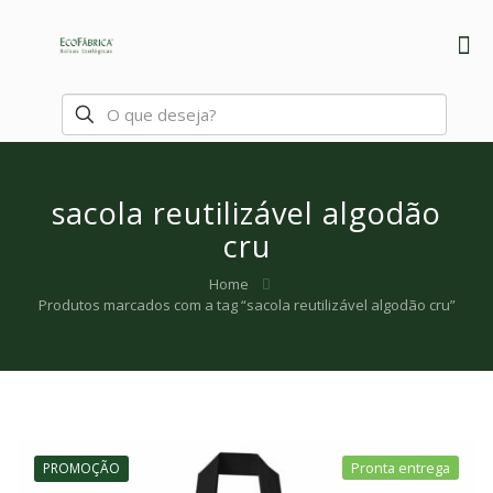
sacola reutilizável algodão
cru
Home
Produtos marcados com a tag “sacola reutilizável algodão cru”
PROMOÇÃO