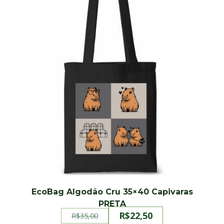
EcoBag Algodão Cru 35×40 Capivaras
PRETA
R$
22,50
R$
35,00
O
O