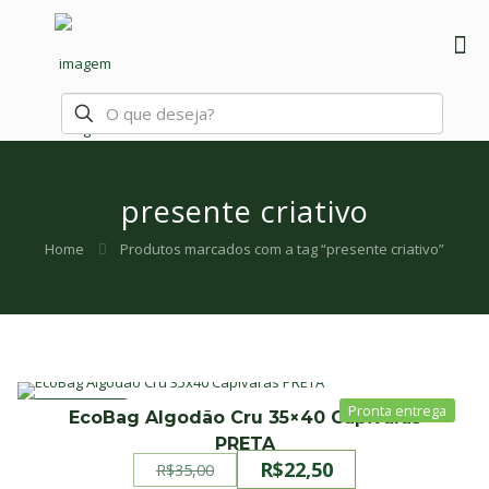
presente criativo
Home
Produtos marcados com a tag “presente criativo”
PROMOÇÃO
EcoBag Algodão Cru 35×40 Capivaras
PRETA
R$
22,50
R$
35,00
O
O