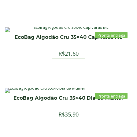
preço
preço
original
atual
era:
é:
R$35,00.
R$22,50.
EcoBag Algodão Cru 35×40 Capivaras ML
R$
21,60
EcoBag Algodão Cru 35×40 Dia da Mulher
R$
35,90