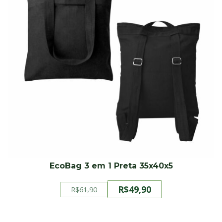
EcoBag 3 em 1 Preta 35x40x5
R$
49,90
R$
61,90
O
O
preço
preço
original
atual