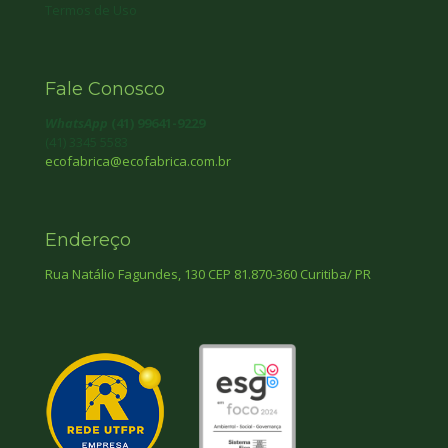
Termos de Uso
Fale Conosco
WhatsApp
(41) 99641-9229
(41) 3345 5583
ecofabrica@ecofabrica.com.br
Endereço
Rua Natálio Fagundes, 130 CEP 81.870-360 Curitiba/ PR