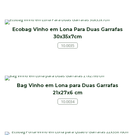
original
atual
era:
é:
R$58,00.
R$49,90.
Ecobag Vinho em Lona Para Duas Garrafas
30x35x7cm
10.0035
Bag Vinho em Lona para Duas Garrafas
21x27x6 cm
10.0034