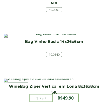
cm
40.0003
Bag Vinho Basic 14x26x6cm
10.0140
PROMOÇÃO
WineBag Ziper Vertical em Lona 8x36x8cm
SK
R$
49,90
R$
58,00
O
O
preço
preço