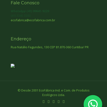
Fale Conosco
WhatsApp
(41) 99641-9229
(41) 3345 5583
ecofabrica@ecofabrica.com.br
Endereço
Rua Natálio Fagundes, 130 CEP 81.870-360 Curitiba/ PR
© Desde 2001 EcoFábrica Ind. e Com. de Produtos
Ecológicos Ltda.