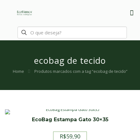
ecobag de tecido
Home
Produtos marcados com a tag “ecobag de tecido”
EcoBag Estampa Gato 30×35
R$
59,90