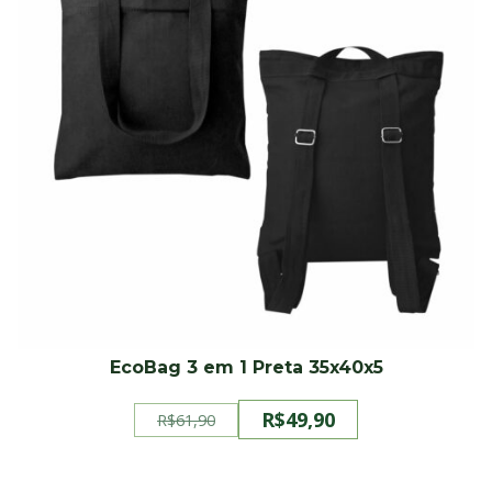
EcoBag 3 em 1 Preta 35x40x5
R$
49,90
R$
61,90
O
O
preço
preço
original
atual