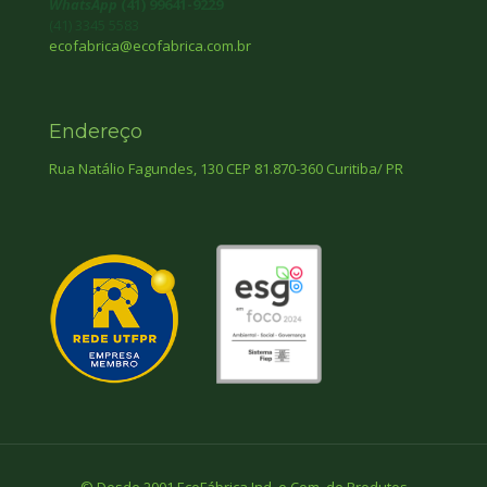
WhatsApp
(41) 99641-9229
(41) 3345 5583
ecofabrica@ecofabrica.com.br
Endereço
Rua Natálio Fagundes, 130 CEP 81.870-360 Curitiba/ PR
© Desde 2001 EcoFábrica Ind. e Com. de Produtos