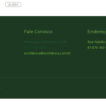
03.0053
Fale Conosco
Endereç
WhatsApp
(41) 99641-9229
Rua Natáli
(41) 3345 5583
81.870-360 
ecofabrica@ecofabrica.com.br
.