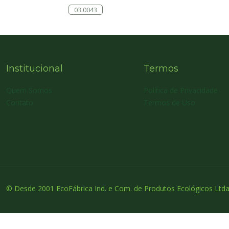
03.0043
Institucional
Termos
Quem Somos
Política de Privacidade
Contato
Termos de Uso
© Desde 2001 EcoFábrica Ind. e Com. de Produtos Ecológicos Ltda