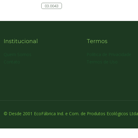
03.0043
Institucional
Termos
Quem Somos
Política de Privacidade
Contato
Termos de Uso
© Desde 2001 EcoFábrica Ind. e Com. de Produtos Ecológicos Ltda