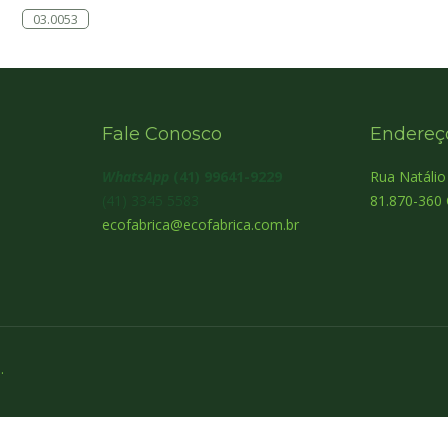
03.0053
Fale Conosco
Endereç
WhatsApp
(41) 99641-9229
Rua Natáli
(41) 3345 5583
81.870-360 
ecofabrica@ecofabrica.com.br
.