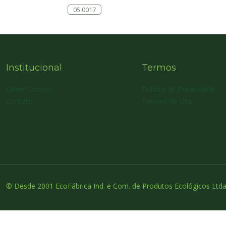
05.0017
Institucional
Termos
Quem Somos
Política de Privacidade
Contato
Termos de Uso
© Desde 2001 EcoFábrica Ind. e Com. de Produtos Ecológicos Ltda