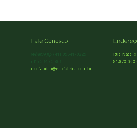
Fale Conosco
Endereç
WhatsApp
(41) 99641-9229
Rua Natáli
(41) 3345 5583
81.870-360 
ecofabrica@ecofabrica.com.br
.